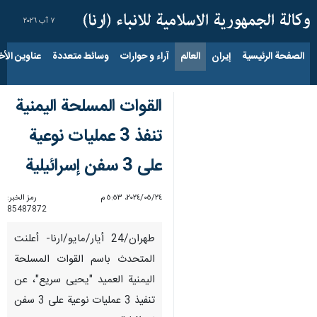
٧ آب ٢٠٢٦
الصفحة الرئيسية
إيران
العالم
آراء و حوارات
وسائط متعددة
عناوين الأخب
القوات المسلحة اليمنية
تنفذ 3 عمليات نوعية
على 3 سفن إسرائيلية
٢٤‏/٠٥‏/٢٠٢٤، ٥:٥٣ م
رمز الخبر:
85487872