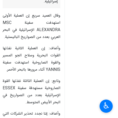
طهران/24 أیار/مایو/ارنا- أعلنت
المتحدث باسم القوات المسلحة
اليمنية العميد "يحيى سريع"، عن
تنفيذ 3 عمليات نوعية على 3 سفن
إسرائيلية.
وقال العميد سريع إن العملية الأولى
استهدفت سفينة MSC
ALEXANDRA الإسرائيلية في البحر
العربي بعدد من الصواريخ الباليستية.
وأضاف: إن العملية الثانية نفذتها
القوات البحرية وسلاح الجو المسير
والقوة الصاروخية استهدفت سفينة
♿︎
YANNIS أثناء مرورها بالبحر الأحمر.