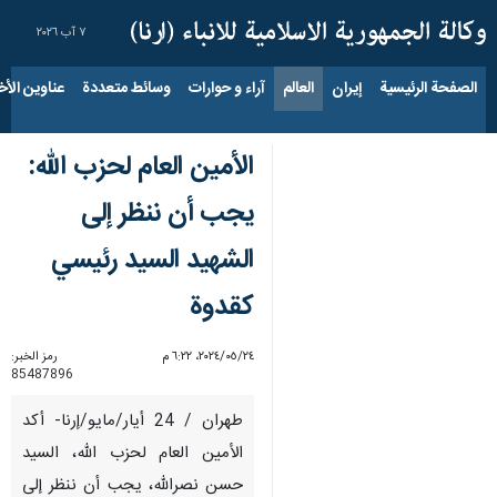
٧ آب ٢٠٢٦
الصفحة الرئيسية
إيران
العالم
آراء و حوارات
وسائط متعددة
عناوين الأخب
الأمين العام لحزب الله:
يجب أن ننظر إلى
الشهيد السيد رئيسي
كقدوة
٢٤‏/٠٥‏/٢٠٢٤، ٦:٢٢ م
رمز الخبر:
85487896
طهران / 24 أيار/مايو/إرنا- أكد
الأمين العام لحزب الله، السيد
حسن نصرالله، يجب أن ننظر إلى