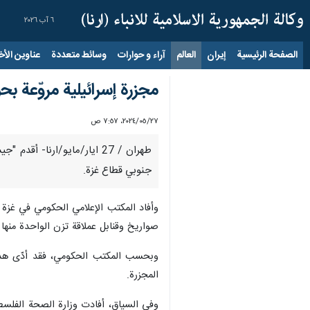
٦ آب ٢٠٢٦
الصفحة الرئيسية
إيران
العالم
آراء و حوارات
وسائط متعددة
عناوين الأخب
مجزرة إسرائيلية مروّعة ب
٢٧‏/٠٥‏/٢٠٢٤، ٧:٥٧ ص
طهران / 27 ايار/مايو/ارنا
جنوبي قطاع غزة.
صواريخ وقنابل عملاقة تزن الواحدة منها أكثر من 2000 رطل م
وبحسب المكتب الحكومي، فقد أدّى هذا 
المجزرة.
وفي السياق، أفادت وزارة الصحة الفلسط