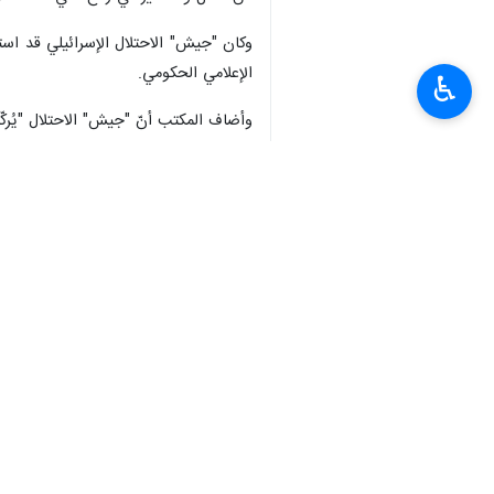
الإعلامي الحكومي.
♿︎
وغزة ورفح".
وأشار إلى أنّه "يتواجد في مراكز النزوح
إليها".
وتابع أنّ الاحتلال "قام بارتكاب مجازر وإعدام ميداني بحق النا
وفي أعقاب ذلك، حمّلت فصائل المقاومة الف
انتهى ** 2342
العالم
محور المقاومة
٠ Persons