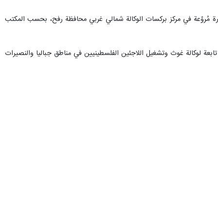
كثر من 10 مراكز نزوح خلال 24 ساعة، كان آخرها ارتكاب مجزرة مُروّعة في مركز بركسات الوكالة شمالي غربي محافظة رفح، بحسب المكتب
لاحتلال "يُركّز خلال الساعات الـ 24 الماضية على قصف واستهداف أكثر من 10 مراكز نزوح تابعة لوكالة غوث وتشغيل اللاجئين الفلسطينيين في مناطق جباليا والنصيرات
ان قد حدد هذه المناطق بأنها مناطق آمنة، ودعا المواطنين والنازحين بالتوجه
فظة رفح".
الإسرائيلي بحق المواطنين النازحين في الخيام غربي مدينة رفح.
جعفر مشکین فام