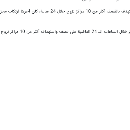
وكان "جيش" الاحتلال الإسرائيلي قد استهدف بالقصف أ
وأضاف المكتب أنّ "جيش" ا
 هذه عشرات آلاف النازحين المدنيين، وخاصة الأطفال والنساء"، وأنّ الاحتلال "ك
زحين عندما لجأوا إلى هذه المناطق، ممّا أدى إلى ارتقاء أكثر من 190 شهيداً في جباليا والنصيرات وغزة، وقبل قليل في محا
لسطينية، الإدارة الأميركية المسؤولية المجزرة المروّعة التي ارتكبها الاحتلال 