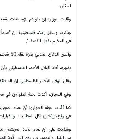
المكان.
وقالت الوزارة إنّ طواقم الإسعافات تق
وذكرت وسائل إعلام فلسطينية أنّ "عدداً 
في المخيم بفعل القصف".
وأعلن الدفاع المدني بغزة نقله 50 شخصاً بين شهيد وجريح من جراء قصف الاحتلال لمخيم النازحين في رفح، كاشفاً أنّ المنطقة المستهدفة تضم 100 ألف نازح.
بدوره، أفاد الهلال الأحمر الفلسطيني بأ
وقال الهلال الأحمر الفلسطيني إنّ المنطق
وفي السياق، أكّدت لجنة الطوارئ في محاف
كما أكّدت لجنة الطوارئ أنّ هذه المجزرة
في رفح، وتجاوز لكل المطالبات والقرارا
وشدّدت على أنّ عدم اتخاذ المجتمع الدو
من القتل والتدمير في رفح التي تُعدّ المل