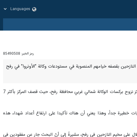
رمز الخبر:
85490508
شرات النازحين بقصفه خيامهم المنصوبة في مستودعات وكالة "الأونروا" في رفح
وأفاد المكتب الإعلامي الحكومي في غزة بأنّ الاحتلال الإسرائيلي ارتكب مجزرة مروّعة من خلال قصف مُركّز ومقصود لمركز نزوح بركسات الوكالة شمالي غربي محافظة رفح، حيث قصف المركز بأكثر 7
ت خطيرة جداً، وهذا يعني أن هناك تأكيدا على ارتفاع أعداد شهداء هذه
ال على مخيم النازحين في رفح، مشيرةً إلى أنّ البحث جار عن مفقودين في