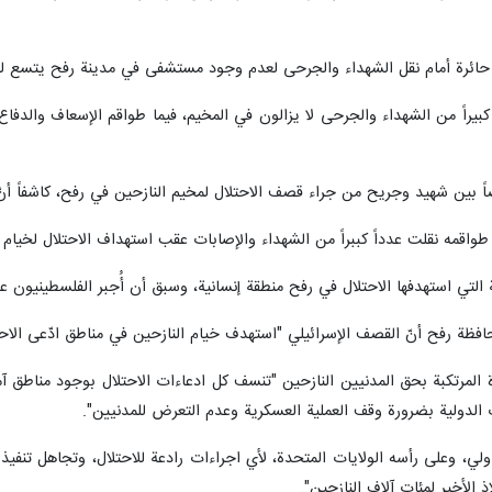
ف حائرة أمام نقل الشهداء والجرحى لعدم وجود مستشفى في مدينة رفح يتسع له
كبيراً من الشهداء والجرحى لا يزالون في المخيم، فيما طواقم الإسعاف والدفاع 
نّ طواقمه نقلت عدداً كببراً من الشهداء والإصابات عقب استهداف الاحتلال لخيام
ة التي استهدفها الاحتلال في رفح منطقة إنسانية، وسبق أن أُجبر الفلسطينيون عل
ظة رفح أنّ القصف الإسرائيلي "استهدف خيام النازحين في مناطق ادّعى الاحتلال 
 المرتكبة بحق المدنيين النازحين "تنسف كل ادعاءات الاحتلال بوجود مناطق آم
ت الدولية بضرورة وقف العملية العسكرية وعدم التعرض للمدنيين".
لي، وعلى رأسه الولايات المتحدة، لأي اجراءات رادعة للاحتلال، وتجاهل تنفيذ
اذ الأخير لمئات آلاف النازحين".