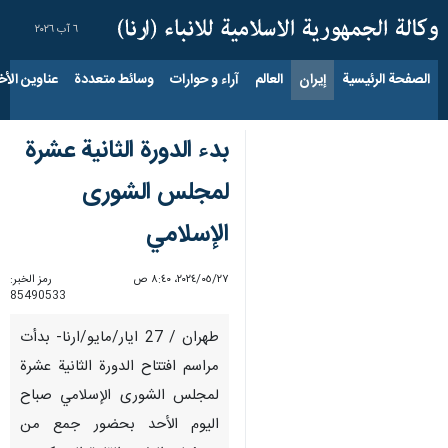
٦ آب ٢٠٢٦
الصفحة الرئيسية
إيران
العالم
آراء و حوارات
وسائط متعددة
عناوين الأخب
بدء الدورة الثانية عشرة
لمجلس الشوری
الإسلامي
٢٧‏/٠٥‏/٢٠٢٤، ٨:٤٠ ص
رمز الخبر:
85490533
طهران / 27 ايار/مايو/ارنا- بدأت
مراسم افتتاح الدورة الثانية عشرة
لمجلس الشورى الإسلامي صباح
الیوم الأحد بحضور جمع من