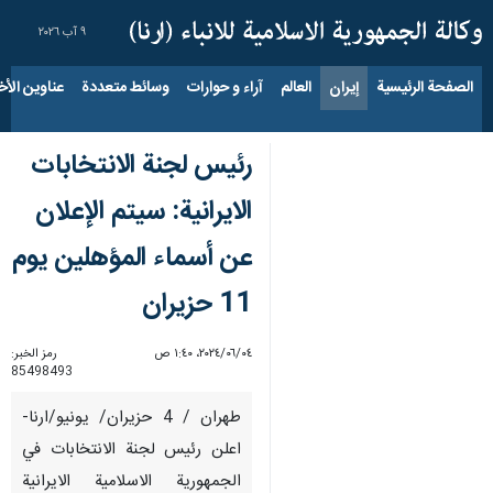
٩ آب ٢٠٢٦
الصفحة الرئيسية
إيران
العالم
آراء و حوارات
وسائط متعددة
عناوين الأخب
رئيس لجنة الانتخابات
الايرانية: سيتم الإعلان
عن أسماء المؤهلين يوم
11 حزيران
٠٤‏/٠٦‏/٢٠٢٤، ١:٤٠ ص
رمز الخبر:
85498493
طهران / 4 حزيران/ يونيو/ارنا-
اعلن رئيس لجنة الانتخابات في
الجمهورية الاسلامية الايرانية