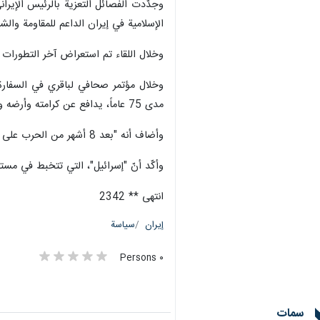
وجدّدت الفصائل التعزية بالرئيس الإيران
الإسلامية في إيران الداعم للمقاومة وا
وخلال اللقاء تم استعراض آخر التطورات 
وخلال مؤتمر صحافي لباقري في السفارة ا
مدى 75 عاماً، يدافع عن كرامته وأرضه ومصيره.
وأضاف أنه "بعد 8 أشهر من الحرب على غزة، نجد أنّ واشنطن، أكبر داعم لكيان الاحتلال، تقوم بطرح خطة لإنهاء الحرب".
وأكّد أنّ "إسرائيل"، التي تتخبط في مست
انتهى ** 2342
إيران
سياسة
٠ Persons
سمات