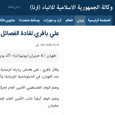
٧ آب ٢٠٢٦
الصفحة الرئيسية
إيران
العالم
آراء و حوارات
وسائط متعددة
عناوين الأخب
علي باقري لقادة الفصائل
٠٤‏/٠٦‏/٢٠٢٤، ١:٥٧ ص
طهران / 4 حزيران/يونيو/ارنا- أكّد وزير الخارجية الإيراني بالوكالة علي باقري، يوم الاثنين، لقيادات الفصائل الفلسطينية استمرار إيران دعم المقاومة في فلسطين والمنطقة.
وقال باقري ، على هامش زيارته الرسمية إ
عبد اللهيان، في الدبلوماسية الإيرانية، 
وضمّ الوفد الفلسطيني الأمين العام لحرك
وضم الوفد أيضاً نائب الأمين العام للج
سليمان.