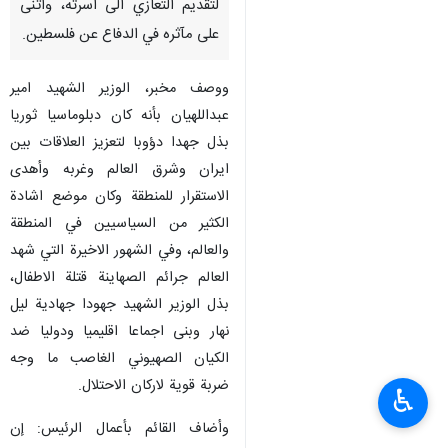
طهران / 4 حزيران/ يونيو/ارنا- زار
رئيس الجمهورية الاسلامية بالوكالة
محمد مخبر منزل وزير الخارجية
الشهيد حسين امير عبداللهيان
لتقديم التعازي الى أسرته، وأثنى
على مآثره في الدفاع عن فلسطين.
ووصف مخبر، الوزير الشهيد امير
عبداللهيان بأنه كان دبلوماسيا ثوريا
بذل جهدا دؤوبا لتعزيز العلاقات بين
ايران وشرق العالم وغربه وأهدى
الاستقرار للمنطقة وكان موضع اشادة
الكثير من السياسيين في المنطقة
♿︎
والعالم، وفي الشهور الاخيرة التي شهد
العالم جرائم الصهاينة قتلة الاطفال،