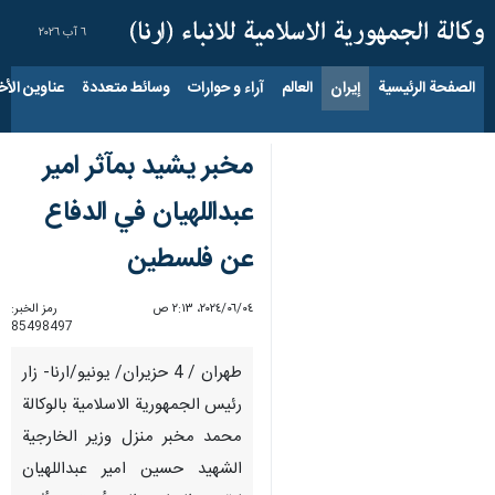
٦ آب ٢٠٢٦
الصفحة الرئيسية
إيران
العالم
آراء و حوارات
وسائط متعددة
عناوين الأخب
مخبر يشيد بمآثر امير
عبداللهيان في الدفاع
عن فلسطين
٠٤‏/٠٦‏/٢٠٢٤، ٢:١٣ ص
رمز الخبر:
85498497