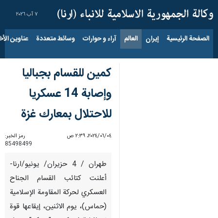
٧ آب ٢٠٢٦
الصفحة الرئيسية
إيران
العالم
آراء و حوارات
وسائط متعددة
عناوين الأخب
كمين للقسام بجباليا
وإصابة 14 عسكريا
للاحتلال بمعارك غزة
٠٤‏/٠٦‏/٢٠٢٤، ٢:٣٩ ص
رمز الخبر:
85498499
طهران / 4 حزيران/ يونيو/ارنا-
أعلنت كتائب القسام الجناح
العسكري لحركة المقاومة الإسلامية
(حماس)، يوم الاثنين، إيقاعها قوة