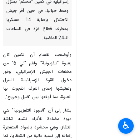
إسرائيلية في كمين "محكم" بمنزل
وسط جباليا، في حين أقر جيش
الاحتلال بإصابة 14 عسكريا
بمعارك قطاع غزة في الساعات
الـ24 الماضية.
وأوضحت القسام أن الكمين كان
بعبوة "تلفزيونية" ولغم "تي 6" من
مخلفات الجيش الإسرائيلي، وفور
دخول القوة الإسرائيلية المنزل
وتفتيشها إحدى الغرف انفجرت بها
العبوة، مما أوقعها بين "قتيل وجريح".
يشار إلى أن "العبوة التلفزيونية" هي
عبوة مضادة للأفراد تشبه شاشة
♿︎
التلفاز، وهي محشوة بالمواد المتفجرة
إضافة إلى نسبة عالية من الشظايا، كما