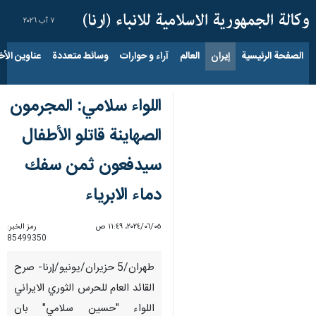
٧ آب ٢٠٢٦
الصفحة الرئيسية
إيران
العالم
آراء و حوارات
وسائط متعددة
عناوين الأخب
اللواء سلامي: المجرمون
الصهاينة قاتلو الأطفال
سيدفعون ثمن سفك
دماء الابرياء
٠٥‏/٠٦‏/٢٠٢٤، ١١:٤٩ ص
رمز الخبر:
85499350
طهران/5 حزيران/يونيو/إرنا- صرح
القائد العام للحرس الثوري الايراني
اللواء "حسين سلامي" بان