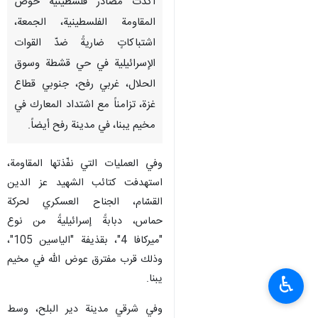
أكدت مصادر فلسطينية خوض
المقاومة الفلسطينية، الجمعة،
اشتباكاتٍ ضاريةً ضدّ القوات
الإسرائيلية في حي قشطة وسوق
الحلال، غربي رفح، جنوبي قطاع
غزة، تزامناً مع اشتداد المعارك في
مخيم يبنا، في مدينة رفح أيضاً.
وفي العمليات التي نفّذتها المقاومة،
استهدفت كتائب الشهيد عز الدين
القسّام، الجناح العسكري لحركة
حماس، دبابةً إسرائيليةً من نوع
"ميركافا 4"، بقذيفة "الياسين 105"،
وذلك قرب مفترق عوض الله في مخيم
يبنا.
♿︎
وفي شرقي مدينة دير البلح، وسط