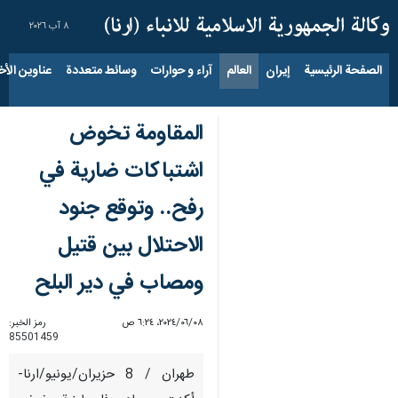
٨ آب ٢٠٢٦
الصفحة الرئيسية
إيران
العالم
آراء و حوارات
وسائط متعددة
عناوين الأخب
المقاومة تخوض
اشتباكات ضارية في
رفح.. وتوقع جنود
الاحتلال بين قتيل
ومصاب في دير البلح
٠٨‏/٠٦‏/٢٠٢٤، ٦:٢٤ ص
رمز الخبر:
85501459
طهران / 8 حزيران/يونيو/ارنا-