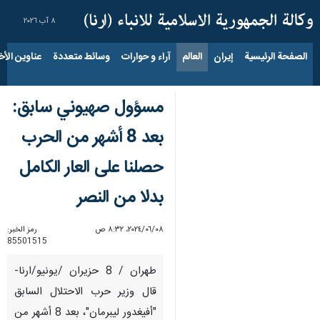
٨ آب ٢٠٢٦
الصفحة الرئيسية
إيران
العالم
آراء و حوارات
وسائط متعددة
عناوين الأخب
مسؤول صهيوني سابق:
بعد 8 أشهر من الحرب
حصلنا على العار الكامل
بدلا من النصر
٠٨‏/٠٦‏/٢٠٢٤، ٨:٣٢ ص
رمز الخبر:
85501515
طهران / 8 حزيران /يونيو/ارنا-
قال وزير حرب الاحتلال السابق
"أفيغدور ليبرمان"، بعد 8 أشهر من