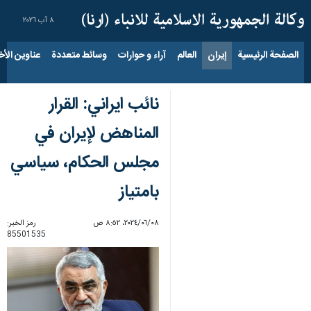
٨ آب ٢٠٢٦
الصفحة الرئيسية
إيران
العالم
آراء و حوارات
وسائط متعددة
عناوين الأخب
نائب ایراني: القرار
المناهض لإيران في
مجلس الحکام، سياسي
بامتياز
٠٨‏/٠٦‏/٢٠٢٤، ٨:٥٢ ص
رمز الخبر:
85501535