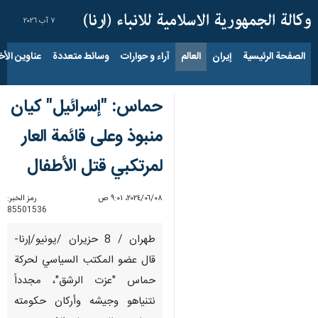
٧ آب ٢٠٢٦
الصفحة الرئيسية
إيران
العالم
آراء و حوارات
وسائط متعددة
عناوين الأخب
حماس: "إسرائيل" كيان
منبوذ وعلى قائمة العار
لمرتكبي قتل الأطفال
٠٨‏/٠٦‏/٢٠٢٤، ٩:٠١ ص
رمز الخبر:
85501536
طهران / 8 حزيران /يونيو/إرنا-
قال عضو المكتب السياسي لحركة
حماس "عزت الرشق"، مجدداً
نتنياهو وجيشه وأركان حكومته