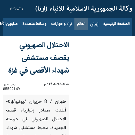
٧ آب ٢٠٢٦
الصفحة الرئيسية
إيران
العالم
آراء و حوارات
وسائط متعددة
عناوين الأخب
الاحتلال الصهيوني
يقصف مستشفى
شهداء الأقصى في غزة
٠٨‏/٠٦‏/٢٠٢٤، ٢:٢٩ م
رمز الخبر:
85502149
طهران / 8 حزيران /يونيو/إرنا-
أعلنت مصادر إخبارية، قصف
الاحتلال الصهيوني في جريمته
الجديدة، محيط مستشفى شهداء