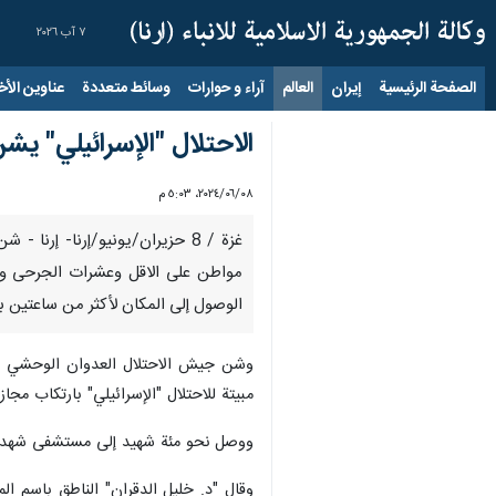
٧ آب ٢٠٢٦
الصفحة الرئيسية
إيران
العالم
آراء و حوارات
وسائط متعددة
عناوين الأخب
الاحتلال "الإسرائيلي" ي
٠٨‏/٠٦‏/٢٠٢٤، ٥:٠٣ م
مواطن على الاقل وعشرات الجرحى وبق
الوصول إلى المكان لأكثر من ساعتين 
وشن جيش الاحتلال العدوان الوحشي من خ
مبيتة للاحتلال "الإسرائيلي" بارتكاب مجا
ووصل نحو مئة شهيد إلى مستشفى شهداء
وقال "د. خليل الدقران" الناطق باسم 