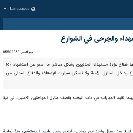
شهداء والجرحى في الشوارع
رمز الخبر:
85502350
غزة / 8 حزيران/يونيو/إرنا- إرنا - شن جيش الاحتلال "الإسرائيلي" عدواناً همجياً وحشياً على مخيم النصيرات (وسط قطاع غزة) مستهدفا المدنيين بشكل مباشر، ما اسفر عن استشهاد ١٥٠
داخل المنازل الآمنة ولا تتمكن سيارات الإسعاف والدفاع المدني من
نما تقوم الدبابات في ذات الوقت بقصف منازل المواطنين الآمنين، في نية
 فقط بعد تعطل واحد من مولدين اثنين يعمل عليهما المستشفى منذ ثمانية