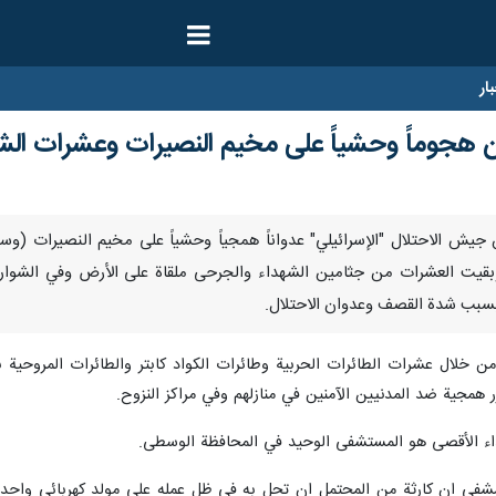
ار
شن هجوماً وحشياً على مخيم النصيرات وعشرات ال
يت العشرات من جثامين الشهداء والجرحى ملقاة على الأرض وفي الشوارع و
بسبب شدة القصف وعدوان الاحتلال.
لال عشرات الطائرات الحربية وطائرات الكواد كابتر والطائرات المروحية بي
زر همجية ضد المدنيين الآمنين في منازلهم وفي مراكز النزوح.
 الأقصى هو المستشفى الوحيد في المحافظة الوسطى.
المشفى ان كارثة من المحتمل ان تحل به في ظل عمله على مولد كهربائي واحد