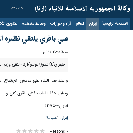
٧ آب ٢٠٢٦
الصفحة الرئيسية
إيران
العالم
آراء و حوارات
وسائط متعددة
عناوين الأخب
علي باقري يلتقي نظیره ال
٠٨‏/٠٦‏/٢٠٢٤، ٦:١٨ م
طهران/8 تموز/یولیو/ارنا-التقی وزير الخارجية الإیراني بالإنابة علي باقري كني، الیوم السبت وزير خارجية باكستان محمد إسحاق دار ، في اسطنبول.
و عقد هذا اللقاء على هامش الاجتماع ال
وخلال هذا اللقاء، ناقش باقري كني و إس
انتهی**2054
إيران
سياسة
٠ Persons