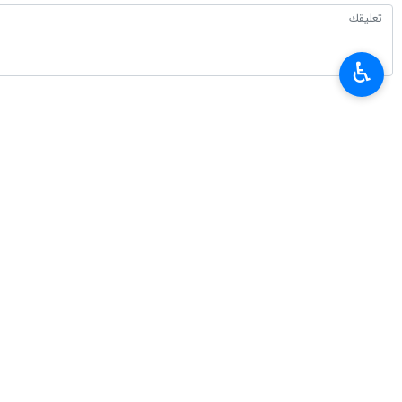
♿︎
أحدث الأخبار
محادثات هاتفية بين وزيري الخارجية الايراني والموريتاني
٢٠٢٦-٠٨-٠٦ ٢٣:٥٤
وزير العلوم: وضع خبرات ايران بتصرف العراق لتطوير التعليم العالي
٢٠٢٦-٠٨-٠٦ ١٩:٥٣
استعراض سبل توسيع التعاون التجاري والترانزيت بين ايران والصين
٢٠٢٦-٠٨-٠٦ ١٩:٣٨