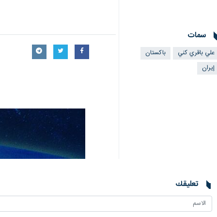
سمات
علي باقري كني
باكستان
إيران
تعليقك