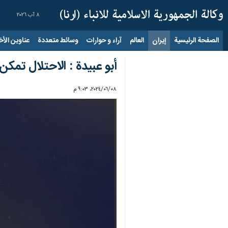
٨ آب ٢٠٢٦
الصفحة الرئيسية
إيران
العالم
آراء و حوارات
وسائط متعددة
عناوين الأخب
أبو عبيدة : الاحتلال تمك
٠٨‏/٠٦‏/٢٠٢٤، ٩:٠٣ م