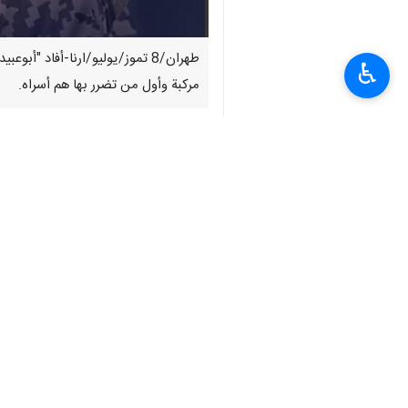
طهران/8 تموز/یولیو/ارنا-أفاد
♿︎
مركبة وأول من تضرر بها هم أسراه.
واوضح «أبوعبيدة» في بيان بثه عبر قنات
وتابع : ان العملية ستشكل خطرًا كبيرًا 
العودة داخل المخيم، ومستشفى شهداء ال
انتهی**2054
إيران
سياسة
٠ Persons