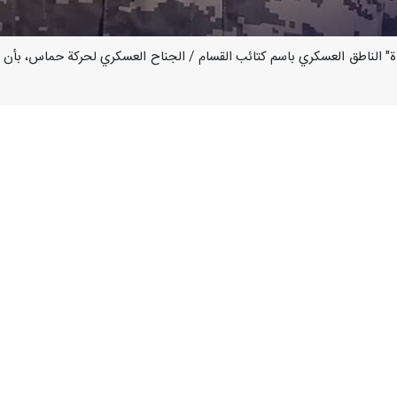
 "أبوعبيدة" الناطق العسكري باسم كتائب القسام / الجناح العسكري لحركة حماس،
ه على تليجرام، السبت، "إن العدو تمكن عبر ارتكاب مجازر مروعة، من تحرير بع
على أسرى العدو وسيكون لها أثر سبلي على ظروفهم وحياتهم.
أقصى بدير البلح؛ حسب اخر حصيلة افاد بها المكتب الإعلامي الحكومي في قط