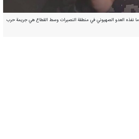
 بأن ما نفذه العدو الصهيوني في منطقة النصيرات وسط القطاع هي جريمة حرب
ض أسراه لكنه في نفس الوقت قتل بعضهم أثناء العملية".
وتجدر الاشارة بأنه ارتفع عدد الضحايا الفلسطينيين من سكان مخيم النصيرات، نتيجة مجزرة الاحتلال "الإسرائيلي" هناك، إلى 210 شهداء وأكثر من 400 جريح، وصلت جثامينهم الى مستشفى
اع غزة.