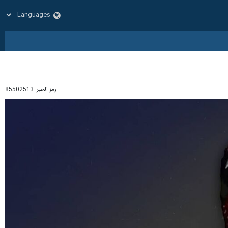
رمز الخبر:
85502513