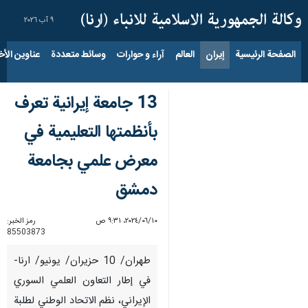
٩ آب ٢٠٢٦
الصفحة الرئيسية
إيران
العالم
آراء و حوارات
وسائط متعددة
عناوين الأخب
13 جامعة إيرانية تعرف
بأنظمتها التعليمية في
معرض علمي بجامعة
دمشق
١٠‏/٠٦‏/٢٠٢٤، ٩:٣١ ص
رمز الخبر:
85503873
طهران/ 10 حزيران/ يونيو/ ارنا-
في إطار التعاون العلمي السوري
الإيراني، نظم الاتحاد الوطني لطلبة