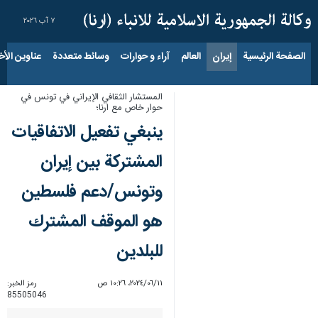
٧ آب ٢٠٢٦
الصفحة الرئيسية
إيران
العالم
آراء و حوارات
وسائط متعددة
عناوين الأخب
المستشار الثقافي الإيراني في تونس في
حوار خاص مع ارنا؛
ينبغي تفعيل الاتفاقيات
المشتركة بين إيران
وتونس/دعم فلسطين
هو الموقف المشترك
للبلدين
١١‏/٠٦‏/٢٠٢٤، ١٠:٢٦ ص
رمز الخبر:
85505046