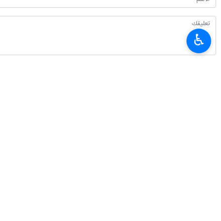
♿︎
أحدث الأخبار
الحرس الثوري: اعتراف وسائل الإعلام الأجنبية بهزيمة ترامب ثمرة نضال الإعلام ا
٢٠٢٦-٠٨-٠٨ ٠٦:٥٧
المنتخب الإيراني يحرز 4 ميداليات متنوعة في الأولمبياد العالمي للذكاء الاصطناعي
٢٠٢٦-٠٨-٠٨ ٠٣:٤٦
محافظ البنك المركزي الايراني: تصريحات وزير الخزانة الأمريكي بشأن الاقتصاد ال
٢٠٢٦-٠٨-٠٧ ٢٣:٣٢