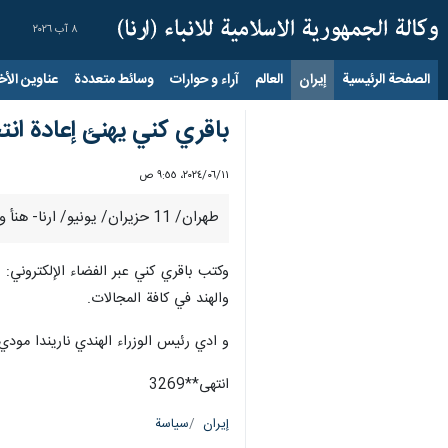
٨ آب ٢٠٢٦
الصفحة الرئيسية
إيران
العالم
آراء و حوارات
وسائط متعددة
عناوين الأخب
باقري كني يهنئ إعادة انت
١١‏/٠٦‏/٢٠٢٤، ٩:٥٥ ص
طهران/ 11 حزيران/ يونيو/ ارنا- هنأ وزير الخارجية الإيراني بالإنابة " علي باقري كني"، في رسالة، إعادة انتخاب وزير خارجية الهندي" سوبرامانيام جيشانكار ".
وكتب باقري كني عبر الفضاء الإلكتروني: ت
والهند في كافة المجالات.
و ادي رئيس الوزراء الهندي ناريندا مودي 
انتهى**3269
إيران
سياسة