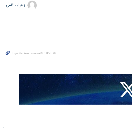
زهراء ناظمي