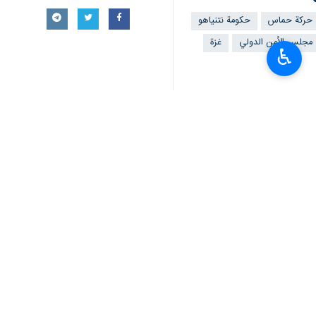
♿︎
طهران/ 11 حزيران/ يونيو/ 
الشعب الفلسطيني.
أكد ممثل حركة حماس في لبنان، أحمد ع
الفلسطيني.
ورحبت حركة المقاومة الإسلامية (حماس)
القطاع.
وأعلنت "حماس" استعدادها للتعاون مع 
بدورها، قالت الرئاسة الفلسطينية: نحن م