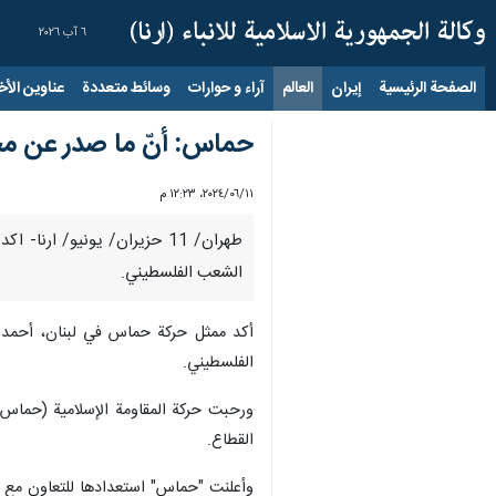
٦ آب ٢٠٢٦
الصفحة الرئيسية
إيران
العالم
آراء و حوارات
وسائط متعددة
عناوين الأخب
حماس: أنّ ما صدر عن مج
١١‏/٠٦‏/٢٠٢٤، ١٢:٢٣ م