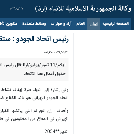
٧ آب ٢٠٢٦
الصفحة الرئيسية
إيران
العالم
آراء و حوارات
وسائط متعددة
عناوين الأخب
رئيس اتحاد الجودو : ستق
١١‏/٠٦‏/٢٠٢٤، ٥:٣٨ م
ایلام/11 تموز/یونیو/ارنا-قال 
جدول أعمال هذا الاتحاد.
وفي إشارة إلى انتهاء فترة إيقاف نشاط 
اتحاد الجودو الإيراني هو قائد الكفاح ض
وأضاف : إن الجرائم التي يرتكبها الکی
الإيراني في الدفاع عن المظلومين في ف
انتهی**2054