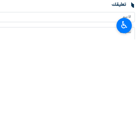
تعليقك
♿︎
أحدث الأخبار
العميد معروفي: لا يمكن للدبلوماسية أن تنجح من دون دعم شعبي
٢٠٢٦-٠٨-٠٧ ٠٩:٢٠
سفير طهران لدى برلين: معارضة إيران للأسلحة النووية عقيدة دينية وليست تكتيكًا
٢٠٢٦-٠٨-٠٧ ٠٤:٠٠