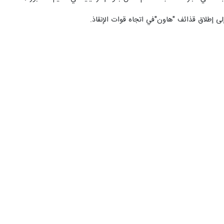
جعفر مشکین فام