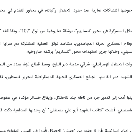
خوضها اشتباكات ضارية ضد جنود الاحتلال وآلياته، في محاور التقدم في مخ
محور "نتساريم"، برشقة صاروخية من نوع "107"، وبقذائف "الهاون"، من العيار الثقيل.
ناح العسكري لحركة المجاهدين، مشاهد توثق العملية المشتركة مع سرايا ا
حسيني، وخلالها جرى استهداف محور "نتساريم" برشقة صاروخية.
الاحتلال الإسرائيلي، شرقي مدينة دير البلح، وسط قطاع غزة، بعدد من الصواري
الشهيد عمر القاسم، الجناح العسكري للجبهة الديمقراطية لتحرير فلسطين، تف
ها أدت إلى تدمير جزء من ناقلة جند للاحتلال، وإيقاع خسائر مؤكدة في صفوف م
لفلسطيني، أعلنت "كتائب الشهيد أبو علي مصطفى" أنّ وحدتها المدفعية دكّت 
الذي فجّرته كتائب القسّام أمس بقوّة إسرائيلية في مخيم الشابورة.