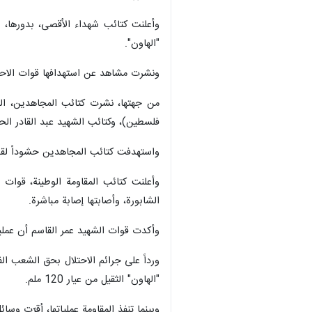
وأعلنت كتائب شهداء الأقصى، بدورها، 
"الهاون".
ونشرت مشاهد عن استهدافها قوات الاحتلال المتمركزة في 
من جهتها، نشرت كتائب المجاهدين، الج
فلسطين)، وكتائب الشهيد عبد القادر ال
واستهدفت كتائب المجاهدين حشوداً لقوات 
وأعلنت كتائب المقاومة الوطينة، قوات 
الشابورة، وأصابتها إصابة مباشرة.
وأكدت قوات الشهيد عمر القاسم أن عمليت
ورداً على جرائم الاحتلال بحق الشعب ا
"الهاون" الثقيل من عيار 120 ملم.
وبينما تنفذ المقاومة عملياتها، أقرّت وسائل إعلام إسرائيلية بأنّ 4 جنود من "جيش" الاحتلال قُتلوا في المبنى المفخخ مسبقاً 