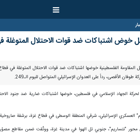
ار
صل خوض اشتباكات ضد قوات الاحتلال المتوغلة ف
رنا- تواصل المقاومة الفلسطينية خوضها اشتباكات ضد قوات الاحتلال المتوغلة في
وفان الأقصى، رداً على العدوان الإسرائيلي المتواصل لليوم الـ249.
حركة الجهاد الإسلامي في فلسطين، خوضها اشتباكات ضارية ضد جنود الاحتلال 
م" العسكري الإسرائيلي، شرقي المنطقة الوسطى في قطاع غزة، برشقة صاروخية.
محور "نتساريم"، جنوبي تل الهوا في مدينة غزة، ووثّقت ضمن مقاطع مصوّرة 