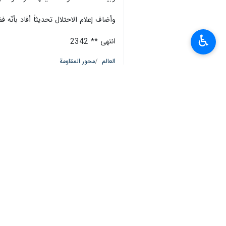
وأضاف إعلام الاحتلال تحديثاً أفاد بأنّه فضلاً عن الجنود القتلى، أصيب 18 آخرون وعلق جنديان 
♿︎
انتهى ** 2342
العالم
محور المقاومة
٠ Persons
سمات
قطاع غزة
المقاومة الفلسطينية
قوات الاحتلال
اشتباكات