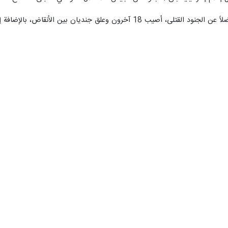
بين الأنقاض، بالإضافة إلى إطلاق قذائف "هاون"في اتجاه قوات الإنقاذ.