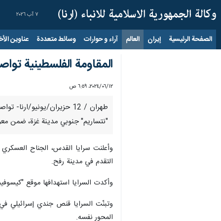
٧ آب ٢٠٢٦
الصفحة الرئيسية
إيران
العالم
آراء و حوارات
وسائط متعددة
عناوين الأخب
المقاومة الفلسطينية توا
١٢‏/٠٦‏/٢٠٢٤، ٦:٥٩ ص
طهران / 12 حزيران/يونيو/ا
"نتساريم" جنوبي مدينة غزة، ضمن معركة ط
وأعلنت سرايا القدس، الجناح العسكري ل
التقدم في مدينة رفح.
وأكدت السرايا استهدافها موقع "كيسوفي
وتبنّت السرايا قنص جندي إسرائيلي في 
المحور نفسه.