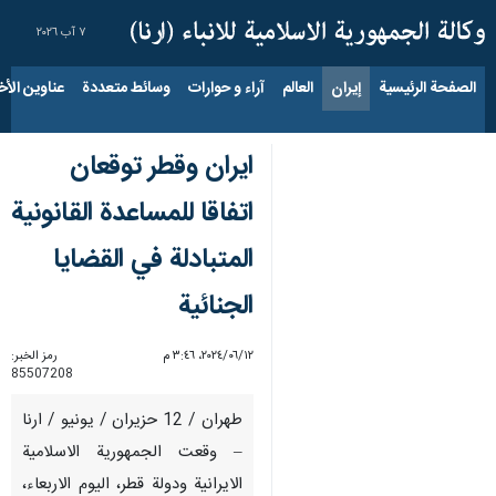
٧ آب ٢٠٢٦
الصفحة الرئيسية
إيران
العالم
آراء و حوارات
وسائط متعددة
عناوين الأخب
ايران وقطر توقعان
اتفاقا للمساعدة القانونية
المتبادلة في القضايا
الجنائية
١٢‏/٠٦‏/٢٠٢٤، ٣:٤٦ م
رمز الخبر:
85507208
طهران / 12 حزيران / يونيو / ارنا
– وقعت الجمهورية الاسلامية
الايرانية ودولة قطر، اليوم الاربعاء،