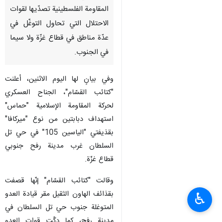
المقاومة الفلسطينية تصدّيها لقوات
الاحتلال التي تحاول التوغّل في
عدّة مناطق في قطاع غزّة ولا سيما
في الجنوب.
وفي بيانٍ لها اليوم الاثنين، أعلنت
"كتائب القسّام"، الجناح العسكري
لحركة المقاومة الإسلامية "حماس"
استهداف دبابتين من نوع "ميركافا"
بقذيفتي "الياسين 105" في حي تل
السلطان غرب مدينة رفح جنوبي
قطاع غزّة.
وقالت "كتائب القسّام" إنّها قصفت
بقذائف الهاون الثقيل مقر قيادة العدو
♿︎
المتوغلة جنوب حي تل السلطان في
مدينة رفح، كما دكّت قوات العدو