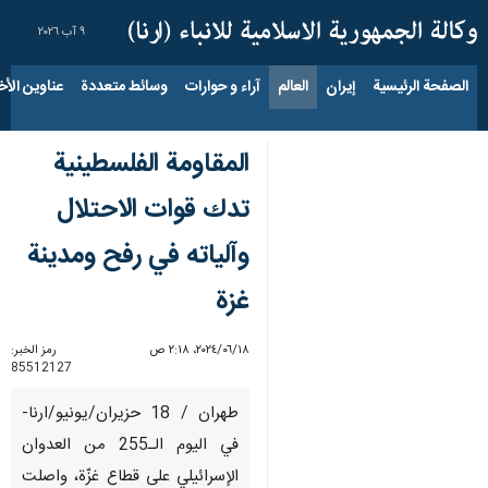
٩ آب ٢٠٢٦
الصفحة الرئيسية
إيران
العالم
آراء و حوارات
وسائط متعددة
عناوين الأخب
المقاومة الفلسطينية
تدك قوات الاحتلال
وآلياته في رفح ومدينة
غزة
١٨‏/٠٦‏/٢٠٢٤، ٢:١٨ ص
رمز الخبر:
85512127
طهران / 18 حزيران/يونيو/ارنا-
في اليوم الـ255 من العدوان
الإسرائيلي على قطاع غزّة، واصلت