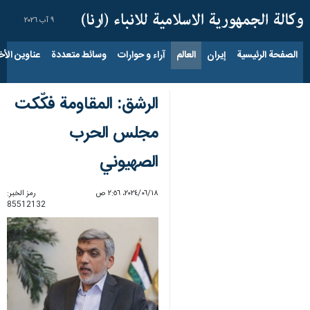
٩ آب ٢٠٢٦
الصفحة الرئيسية
إيران
العالم
آراء و حوارات
وسائط متعددة
عناوين الأخب
الرشق: المقاومة فكّكت
مجلس الحرب
الصهيوني
١٨‏/٠٦‏/٢٠٢٤، ٢:٥٦ ص
رمز الخبر:
85512132