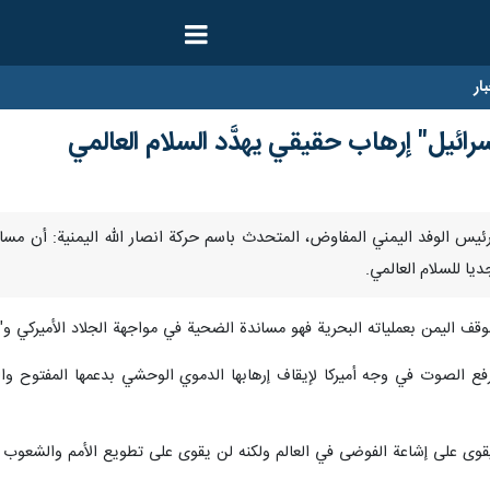
ار
سرائيل" إرهاب حقيقي يهدَّد السلام العالمي
نا- أكد رئيس الوفد اليمني المفاوض، المتحدث باسم حركة انصار الله الیمنیة: أن م
ديا للسلام العالمي.
وقف اليمن بعملياته البحرية فهو مساندة الضحية في مواجهة الجلاد الأميركي و"ا
فع الصوت في وجه أميركا لإيقاف إرهابها الدموي الوحشي بدعمها المفتوح وال
كي يقوى على إشاعة الفوضى في العالم ولكنه لن يقوى على تطويع الأمم والشعوب ا