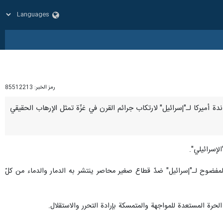
رمز الخبر:
85512213
ساندة أميركا لـ"إسرائيل" لارتكاب جرائم القرن في غزّة تمثل الإرهاب الحقيقي
لإسرائيلي".
مفضوح لـ"إسرائيل" ضدّ قطاع صغير محاصر ينتشر به الدمار والدماء من كلّ
لحرة المستعدة للمواجهة والمتمسكة بإرادة التحرر والاستقلال.