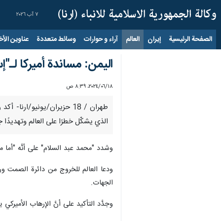
٧ آب ٢٠٢٦
الصفحة الرئيسية
إيران
العالم
آراء و حوارات
وسائط متعددة
عناوين الأخب
الیمن: مساندة أميركا لـ"إ
١٨‏/٠٦‏/٢٠٢٤، ٨:٣٩ ص
طهران / 18 حزيران/يونيو/ار
الذي يشكّل خطرًا على العالم وتهديدًا ج
وشدد "محمد عبد السلام" على أنَّه "أما م
ودعا العالم للخروج من دائرة الصمت ور
الجهات.
وجدَّد التأكيد على أنَّ الإرهاب الأمير