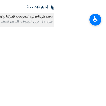
أخبار ذات صلة
محمد علي الحوثي: التصريحات الأميركية والأ
♿︎
طهران / 18 حزيران/يونيو/ارنا- أكّد عضو المجلس السياسي الأعلى في اليمن، محمد علي الحوثي، أنّ…
القوات اليمنية تنفذ 3 عمليات، اثنتان مشتركتان مع المقاومة الاسلامية في العراق
طهران / 13 حزيران/يونيو/ارنا- أعلن المتحدث باسم القوات المسلحة اليمنية، العميد يحيى سريع، الأربعاء،…
السيد الحوثي: سنصعّد عملياتنا كمّاً وك
صنعاء : العدوان الأمريكي البريطاني 
السيد الحوثي: مسار عملياتنا المشتركة مع ال
طهران / 7 حزيران/يونيو/ارنا- اكد قائد حركة أنصار الله اليمنية،الموقف المبدئي لليمن في نصرة…
القوات اليمنية تستهدف حاملة الطائرات 
تعليقك