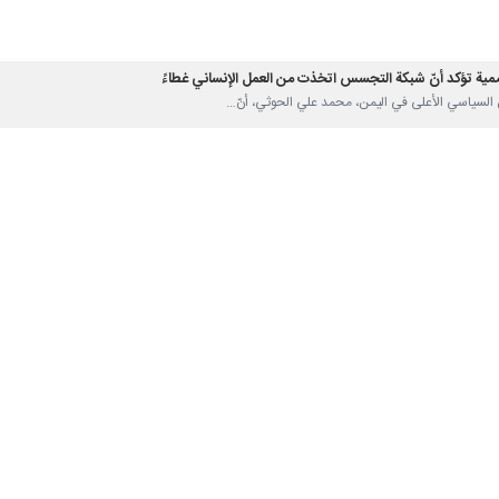
ممية تؤكد أنّ شبكة التجسس اتخذت من العمل الإنساني غطاءً
يفاً.. واحتلال محور فيلادلفيا انتهاك خطير
لن يمر دون عقاب
مقاومة العراقية استراتيجي وتصاعدي
الأمريكية "آيزنهاور" في البحر الأحمر