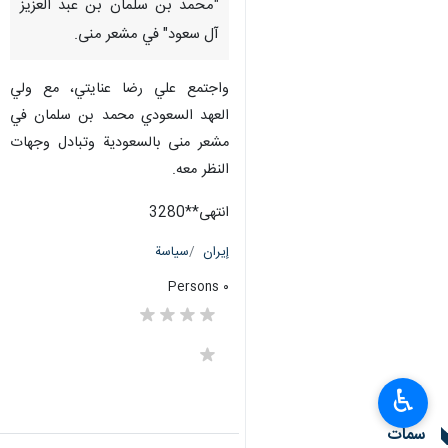
"محمد بن سلمان بن عبد العزيز
آل سعود" في مشعر منی.
واجتمع علي رضا عنايتي، مع ولي
العهد السعودي محمد بن سلمان في
مشعر منی بالسعودیة وتبادل وجهات
النظر معه.
انتهی**3280
إيران
سياسة
٠ Persons
♿︎
سمات