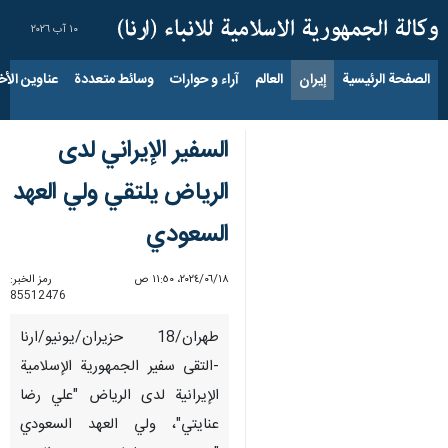
١٠ آب ٢٠٢٦
الصفحة الرئيسية
إيران
العالم
آراء و حوارات
وسائط متعددة
عناوين الأخب
السفير الإيراني لدى
الرياض يلتقي ولي العهد
السعودي
١٨‏/٠٦‏/٢٠٢٤، ١١:٥٠ ص
رمز الخبر:
85512476
طهران/18 حزيران/يونيو/ارنا
-التقی سفير الجمهورية الإسلامية
الإيرانية لدى الرياض "علي رضا
عنايتي"، ولي العهد السعودي