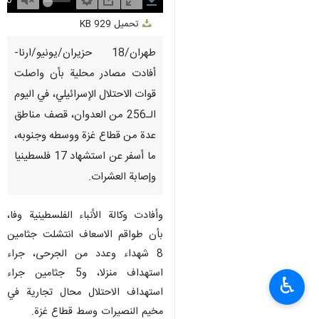
Unmute
Settings
PIP
Enter
Download
تحميل
929 KB
fullscreen
طهران/18 حزيران/يونيو/ارنا-
أفادت مصادر محلية بأن واصلت
قوات الاحتلال الإسرائيلي، في اليوم
الـ256 من العدوان، قصف مناطق
عدة من قطاع غزة ووسطه وجنوبه،
ما أسفر عن استشهاد 17 فلسطينيا
وإصابة العشرات.
وأفادت وكالة الأنباء الفلسطينية وفا،
بأن طواقم الاسعاف انتشلت جثامين
8 شهداء وعدد من الجرحى، جراء
استهداف منزلا، و5 جثامين جراء
♿︎
استهداف الاحتلال محال تجارية في
مخيم النصيرات وسط قطاع غزة.