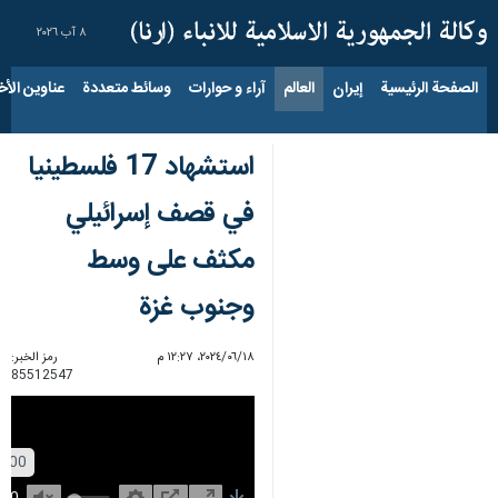
٨ آب ٢٠٢٦
الصفحة الرئيسية
إيران
العالم
آراء و حوارات
وسائط متعددة
عناوين الأخب
استشهاد 17 فلسطينيا
في قصف إسرائيلي
مكثف على وسط
وجنوب غزة
١٨‏/٠٦‏/٢٠٢٤، ١٢:٢٧ م
رمز الخبر:
85512547