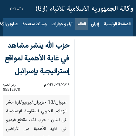
٧ آب ٢٠٢٦
الصفحة الرئيسية
إيران
العالم
آراء و حوارات
وسائط متعددة
عناوين الأخب
حزب الله ينشر مشاهد
في غاية الأهمية لمواقع
إستراتيجية بإسرائيل
١٨‏/٠٦‏/٢٠٢٤، ٧:٤٦ م
رمز الخبر:
85512978
طهران/18 حزیران/یونیو/ارنا-نشر
الإعلام الحربي للمقاومة الإسلامية
في لبنان - حزب الله، مقطع فيديو
في غاية الأهمية من الأراضي