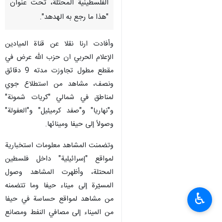
الفلسطينية المحتلة، تحت عنوان
"هذا ما رجع به الهدهد".
وأفادت ارنا نقلا عن قناة المیادین
الإعلام الحربي ان حزب الله عرض في
مقطع مطول تجاوزت مدته 9 دقائق
ونصف، مشاهد من استطلاع جوي
لمناطق في شمالي "كريات شمونة"
و"نهاريا" و"صفد كرميئيل" و"العفولة"
وصولاً إلى حيفا ومينائها.
وتضمنت المشاهد معلومات استخبارية
لمواقع "إسرائيلية" داخل فلسطين
المحتلة، وأظهرت المشاهد وصول
المسيّرة إلى ميناء حيفا وما تتضمنه
♿︎
من مشاهد لمواقع حساسة في حيفا
من الميناء إلى مصافي النفط ومصانع