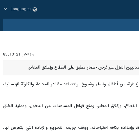
رمز الخبر:
85513121
 غزة، من أطفال ونساء وشيوخ، وتتصاعد مظاهر المجاعة والكارثة الإنسانية،
قطاع، وإغلاق المعابر، ومنع قوافل المساعدات من الدخول، وعملية الخنق
، وإمداده بكافة احتياجاته، ووقف جريمة التجويع والإبادة التي يتعرض لها،