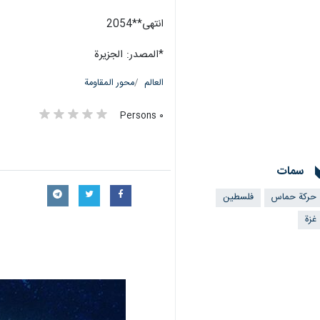
انتهی**2054
*المصدر: الجزیرة
العالم
محور المقاومة
٠ Persons
سمات
حركة حماس
فلسطین
غزة