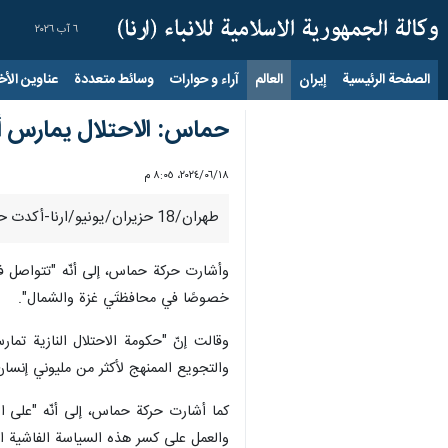
٦ آب ٢٠٢٦
الصفحة الرئيسية
إيران
العالم
آراء و حوارات
وسائط متعددة
عناوين الأخب
حماس: الاحتلال يمارس أ
١٨‏/٠٦‏/٢٠٢٤، ٨:٠٥ م
طهران/18 حزیران/یونیو/ارنا-أكدت حركة حماس الیوم الثلاثاء أن الاحتلال يمارس أبشع صور العقاب الجماعي ضد المدنيين العزل عبر فرض حصار مطبق على القطاع وإغلاق المعابر.
وأشارت حركة حماس، إلى أنّه "تتواصل فص
خصوصًا في محافظتَي غزة والشمال".
وقالت إنّ "حكومة الاحتلال النازية ت
والتجويع الممنهج لأكثر من مليوني إنس
كما أشارت حركة حماس، إلى أنّه "على ال
والعمل على كسر هذه السياسة الفاشية ال