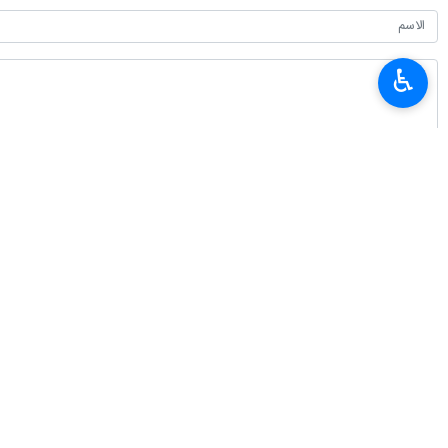
♿︎
أحدث الأخبار
سفير طهران لدى برلين: معارضة إيران للأسلحة النووية عقيدة دينية وليست تكتيكًا
٢٠٢٦-٠٨-٠٧ ٠٤:٠٠
القوات المسلحة اليمنية تستهدف تحشيدات عسكرية سعودية في الرويك والعبر وال
٢٠٢٦-٠٨-٠٧ ٠٣:٣٨
بزشكيان: علاقاتنا مع جيراننا أفضل بكثير مما كانت عليه في الماضي