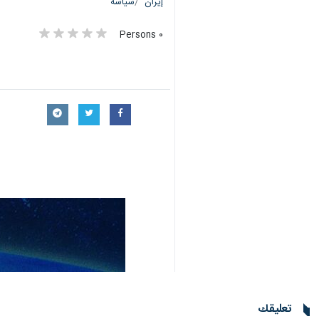
إيران
سياسة
٠ Persons
تعليقك