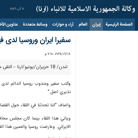
٧ آب ٢٠٢٦
الصفحة الرئيسية
إيران
العالم
آراء و حوارات
وسائط متعددة
عناوين الأخب
سفيرا ايران وروسيا لدى فيي
١٨‏/٠٦‏/٢٠٢٤، ٧:٤٠ م
لندن/ 18 حزيران/يونيو/ارنا – التقى سفيرا ايران وروسيا لدى المنظمات الدولية في فيينا، اليوم الثلاثاء معا لمناقشة القضايا المتعلقة بالوكالة الدولية للطاقة الذرية.
وكتب سفير ومندوب روسيا الدائم لدى ال
نذيري اصل."
واضاف "اننا تحدثنا في اللقاء حول القضاي
وياتي هذا اللقاء بينما كان مجلس محافظي
الايراني. وعارضت روسيا والصين هذا القر