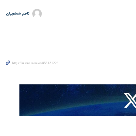
کاظم شماعییان