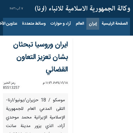
٧ آب ٢٠٢٦
الصفحة الرئيسية
إيران
العالم
آراء و حوارات
وسائط متعددة
عناوين الأخب
ايران وروسيا تبحثان
بشان تعزيز التعاون
القضائي
١٨‏/٠٦‏/٢٠٢٤، ١١:٤٩ م
رمز الخبر:
85513257
موسكو / 18 حزيران/يونيو/ارنا-
التقى المدعي العام للجمهورية
الإسلامية الإيرانية محمد موحدي
آزاد، الذي يزور مدينة سانت