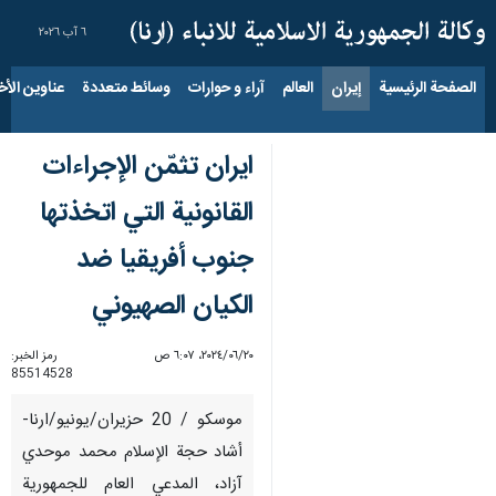
٦ آب ٢٠٢٦
الصفحة الرئيسية
إيران
العالم
آراء و حوارات
وسائط متعددة
عناوين الأخب
ايران تثمّن الإجراءات
القانونية التي اتخذتها
جنوب أفريقيا ضد
الكيان الصهيوني
٢٠‏/٠٦‏/٢٠٢٤، ٦:٠٧ ص
رمز الخبر:
85514528
موسكو / 20 حزيران/يونيو/ارنا-
أشاد حجة الإسلام محمد موحدي
آزاد، المدعي العام للجمهورية