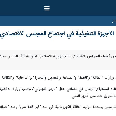
ار
طهران / 20 حزيران/يونيو/ارنا
ءة استخراج الإيثان في مصافي حقل "بارس الجنوبي"، وطلب وزارة الداخلية 
تمويل خط مترو تبريز الثاني.
اء مبنى ومحطة توليد الطاقة الكهرومائية في سد "قيز قلعة سي" وسد "خداآف