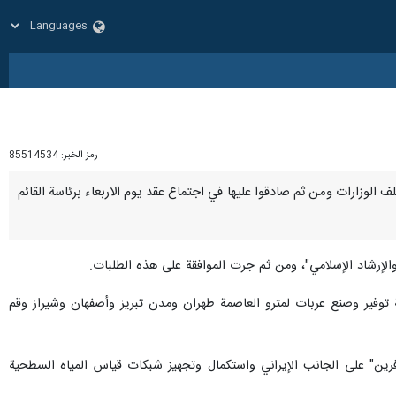
رمز الخبر:
85514534
- استعرض أعضاء المجلس الاقتصادي بالجمهورية الاسلامية الايرانية 11 طلبا من مختلف الوزارات ومن ثم صادقوا عليها في اجتماع عقد يوم الاربعاء برئاسة القائم
توفير وصنع عربات لمترو العاصمة طهران ومدن تبريز وأصفهان وشيراز وقم
رين" على الجانب الإيراني واستكمال وتجهيز شبكات قياس المياه السطحية