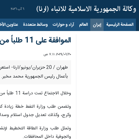
٦ آب ٢٠٢٦
الصفحة الرئيسية
إيران
العالم
آراء و حوارات
وسائط متعددة
عناوين الأخب
الموافقة على 11 طلباً من الأجهزة التنفيذية في اجتماع المجلس الاقتصادي
٢٠‏/٠٦‏/٢٠٢٤، ٧:١١ ص
بأعمال رئيس الجمهورية محمد مخبر.
وخلال الاجتماع تمت دراسة 11 طلباً من وزارات "الطاقة" و"النفط" و"الصناعة والتعدين والتجارة" و"الداخلية" و"الثقافة والإرشاد الإسلامي"، ومن ثم جرت الموافقة على هذه الطلبات.
وتضمن طلب وزارة النفط خطة زيادة كفا
وكرج، وكذلك تعديل جدول استلام وسداد 
وتمثل طلب وزارة الطاقة التخطيط لإنش
والجوفية داخل المحافظات.