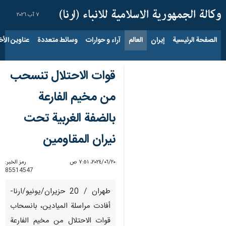
٧ آب ٢٠٢٦
الصفحة الرئيسية
إيران
العالم
آراء و حوارات
وسائط متعددة
عناوين الأخب
قوات الاحتلال تنسحب
من مخيم الفارعة
بالضفة الغربية تحت
نيران المقاومين
٢٠‏/٠٦‏/٢٠٢٤، ٧:٥١ ص
رمز الخبر:
85514547
طهران / 20 حزيران/يونيو/ارنا-
أفادت مراسلة الميادين، بانسحاب
قوات الاحتلال من مخيم الفارعة