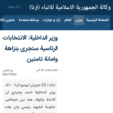
٩ آب ٢٠٢٦
الصفحة الرئيسية
إيران
العالم
آراء و حوارات
وسائط متعددة
عناوين الأخب
وزير الداخلية: الانتخابات
الرئاسية ستجرى بنزاهة
وامانة تامتين
٢٠‏/٠٦‏/٢٠٢٤، ٣:٢٣ م
رمز الخبر:
85515063
اراك/ 20 حزيران/يونيو/ارنا – اكد
وزير الداخلية احمد وحيدي ان
الامانة والوفاء هما من خصائص
حكومة الشهيد رئيسي وان هذه