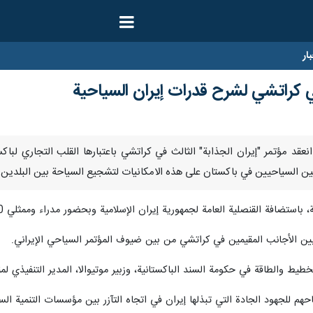
ار
 كراتشي لشرح قدرات إيران السياحية
/ يونيو/ارنا- انعقد مؤتمر "إيران الجذابة" الثالث في كراتشي باعتبارها القلب التج
ن السياحيين في باكستان على هذه الامكانيات لتشجيع السياحة بين البلدين 
مة لجمهورية إيران الإسلامية وبحضور مدراء وممثلي 170 وكالة سياحية ورؤساء قوافل الزيارة وممثلي الخطوط الجوية الباكستانية.
ين الأجانب المقيمين في كراتشي من بين ضيوف المؤتمر السياحي الإيراني.
ط والطاقة في حكومة السند الباكستانية، وزبير موتيوالا، المدير التنفيذي لم
حهم للجهود الجادة التي تبذلها إيران في اتجاه التآزر بين مؤسسات التنمية 