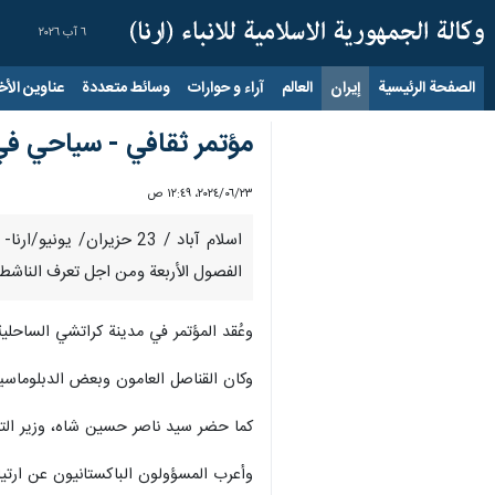
٦ آب ٢٠٢٦
الصفحة الرئيسية
إيران
العالم
آراء و حوارات
وسائط متعددة
عناوين الأخب
مؤتمر ثقافي - سياحي في
٢٣‏/٠٦‏/٢٠٢٤، ١٢:٤٩ ص
اسلام آباد / 23 حزيران
الفصول الأربعة ومن اجل تعرف الناشطي
وعُقد المؤتمر في مدينة كراتشي الساحلية، باستضافة القنصلية العا
وكان القناصل العامون وبعض الدبلوماسي
كما حضر سيد ناصر حسين شاه، وزير التخطي
وأعرب المسؤولون الباكستانيون عن ارتيا