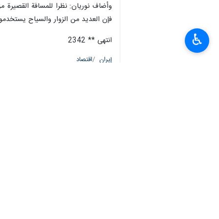
وأضاف نوريان: نظرا للمسافة القصيرة من
فإن العديد من الزوار والسياح يستخدمون 
♿︎
انتهى ** 2342
إيران
اقتصاد
٠ Persons
سمات
كراتشي
"حسن نوريان"
مؤتمر ثقافي-سياحي
قدرات ايران السياحية
القنصل الايراني العام في كراتشي