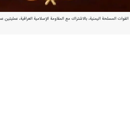
ا- نفذت القوات المسلحة اليمنية، بالاشتراك مع المقاومة الإسلامية العراقية، عملي
عنها، أن العملية الأولى استهدفت أربعَ سفن في ميناء حيفا؛ منها سفينتان ن
 بعدد من الطائرات المسيّرة.
عدد من الطائرات المسيّرة.
اح، وكانت الإصابات دقيقة ومباشرة.
 ستواصل تنفيذ عملياتها العسكرية المشتركة مع المقاومة الإسلامية العراقية؛ 
ٱللَّهُ مَن یَنصُرُهُۥۤ إِنَّ ٱللَّهَ لَقَوِیٌّ عَزِیزٌ } صدقَ اللهُ العظيم