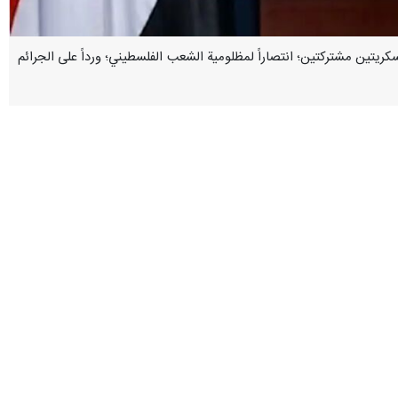
تين عسكريتين مشتركتين؛ انتصاراً لمظلومية الشعب الفلسطيني؛ ورداً على الجرائم
اقلتا أسمنت، والأخريان سفينتا شحن عامة، تابعة لشركات انتهكت قرار حظر
إسنادًا وانتصاراً للشعب الفلسطيني حتى وقف العدوان، ورفع الحصار عن الشعب