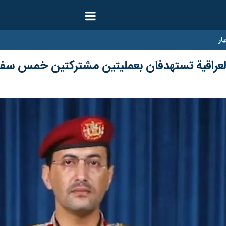
ار
ة العراقية تستهدفان بعمليتين مشتركتين خمس سفن