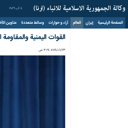
٨ آب ٢٠٢٦
الصفحة الرئيسية
إيران
العالم
آراء و حوارات
وسائط متعددة
عناوين الأخب
القوات اليمنية والمقاوم
٢٣‏/٠٦‏/٢٠٢٤، ٣:٢٤ ص