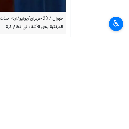
طهران / 23 حزيران/يونيو/ارن
♿︎
المرتكبة بحق الأشقاء في قطاع غزة.
وأوضحت القوات المسلحة، في بيان صادر 
الدخول إلى موانئ فلسطين المحتلة، وذلك
وأشارت إلى أن العملية الأخرى استهدفت سفينةَ Shorthorn) Express) في البحر الأبيض المتوسط، وهي في طريقِها إلى ميناء حيفا، وذلك ب
وأكدت أن العمليتين حققتا أهدافَهما بنج
كما أكدت القوات المسلحةَ اليمنيةَ أنها
الفلسطيني في قطاع غزة.
وفيما يلي نص البيان:
بسمِ اللهِ الرحمنِ الرحيمقال تعالى: { وَلَیَنصُرَنَّ 