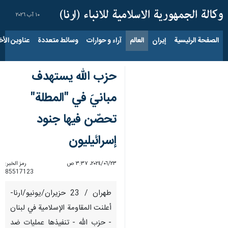
١٠ آب ٢٠٢٦
الصفحة الرئيسية
إيران
العالم
آراء و حوارات
وسائط متعددة
عناوين الأخب
حزب الله يستهدف
مبانيَ في "المطلة"
تحصّن فيها جنود
إسرائيليون
٢٣‏/٠٦‏/٢٠٢٤، ٣:٣٧ ص
رمز الخبر:
85517123
طهران / 23 حزيران/يونيو/ارنا-
أعلنت المقاومة الإسلامية في لبنان
- حزب الله - تنفيذها عمليات ضد