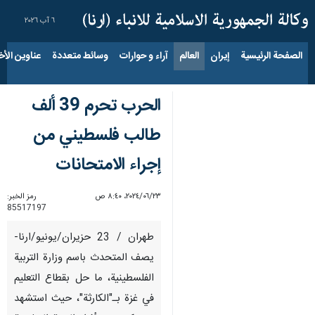
٦ آب ٢٠٢٦
الصفحة الرئيسية
إيران
العالم
آراء و حوارات
وسائط متعددة
عناوين الأخب
الحرب تحرم 39 ألف
طالب فلسطیني من
إجراء الامتحانات
٢٣‏/٠٦‏/٢٠٢٤، ٨:٤٠ ص
رمز الخبر:
85517197
طهران / 23 حزيران/يونيو/ارنا-
يصف المتحدث باسم وزارة التربية
الفلسطينية، ما حل بقطاع التعليم
في غزة بـ"الكارثة"، حيث استشهد