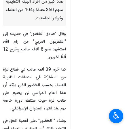
عدد كبير من أفراد الهيئة التعليمية
منهم 350 معلمًا و104 من العلماء
وكوادر الجامعات.
وقال "صادق الخضور" في حديث إلى
"التلفزيون العربي" من رام الله،
استشهد نحو 8 آلاف طالب وجُرح 12
ألفًا آخرين.
كما حُرم 39 ألف طالب في قطاع غزة
من المشاركة في امتحانات الثانوية
العامة، بحسب الخضور الذي يؤكد أن
هذا العام الدراسي لن يضيع على
طلاب غزة حيث ستنظم دورة خاصة
بهم عند انتهاء العدوان الإسرائيلي.
♿︎
وشدّد " الخضور" ،على أهمية الحق في
التعليم قائلا: "إن الحق في الحياة أهم