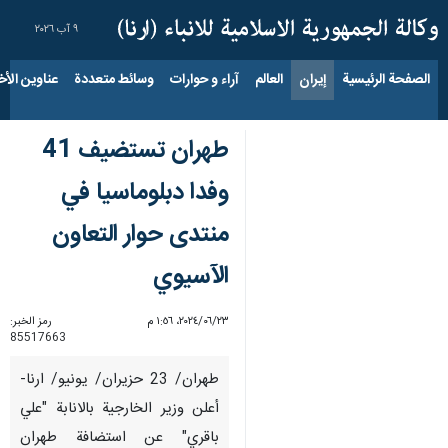
٩ آب ٢٠٢٦
الصفحة الرئيسية
إيران
العالم
آراء و حوارات
وسائط متعددة
عناوين الأخب
طهران تستضيف 41
وفدا دبلوماسيا في
منتدى حوار التعاون
الآسيوي
٢٣‏/٠٦‏/٢٠٢٤، ١:٥٦ م
رمز الخبر:
85517663
طهران/ 23 حزيران/ يونيو/ ارنا-
أعلن وزير الخارجية بالانابة "علي
باقري" عن استضافة طهران