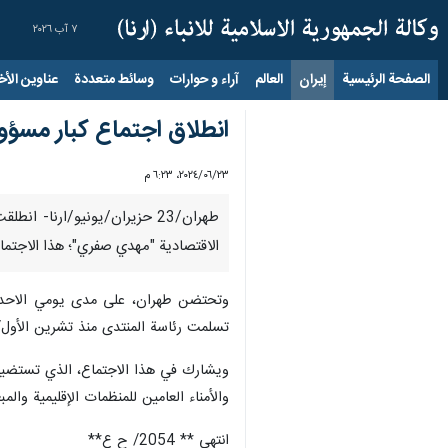
٧ آب ٢٠٢٦
الصفحة الرئيسية
إيران
العالم
آراء و حوارات
وسائط متعددة
عناوين الأخب
انطلاق اجتماع كبار مسؤول
٢٣‏/٠٦‏/٢٠٢٤، ٦:٢٣ م
طهران/23 حزیران/یونیو/ارنا-
الاقتصادية "مهدي صفري"؛ هذا الاجتماع
تسلمت رئاسة المنتدى منذ تشرين الأول/أكتوب
والأمناء العامين للمنظمات الإقليمية وال
انتهى ** 2054/ ح ع**