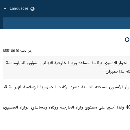
ن
رمز الخبر:
85518040
دى الحوار الاسيوي برئاسة مساعد وزير الخارحية الايراني لشؤون الدبلوماسية
ئم غدا بطهران.
 / يونيو 2024م، اجتماع وزراء خارجية منتدى الحوار الآسيوي لنسخته التاسعة عشرة؛ وكانت الجمهورية الإسلامية الإيرانية قد
ويشارك في هذا الاجتماع، الذي تستضيفه الخارجية الإيرانية ويراسه وزير الخارجية بالوكالة "علي باقري كني"، أكثر من 40 وفدا أجنبيا على مستوى وزراء الخارجية ووكلاء ومساعدي الوزراء المعنيين،