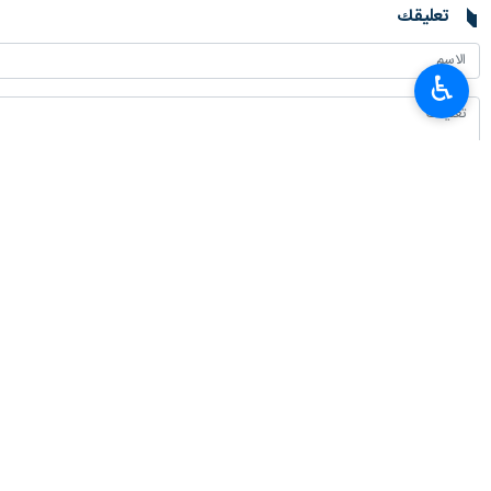
تعليقك
♿︎
أحدث الأخبار
وزير الصناعة: إيران شريك استراتيجي للاتحاد الاقتصادي الأوراسي لتعزيز التجارة 
٢٠٢٦-٠٨-٠٧ ١٤:٢٢
خطيب جمعة طهران: الثورة الإسلامية ثمرة مدرسة عاشوراء والسيدة زينب (ع) قائ
٢٠٢٦-٠٨-٠٧ ١٣:١٤