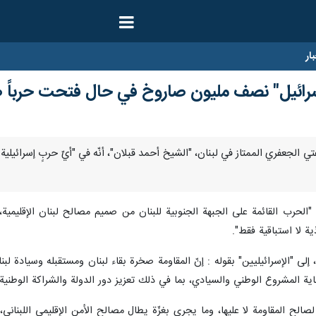
ار
إسرائيل" نصف مليون صاروخ في حال فتحت حرباً ض