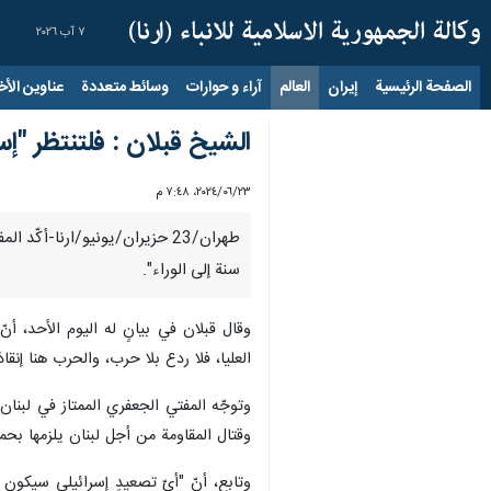
٧ آب ٢٠٢٦
الصفحة الرئيسية
إيران
العالم
آراء و حوارات
وسائط متعددة
عناوين الأخب
الشيخ قبلان : فلتنتظر "
٢٣‏/٠٦‏/٢٠٢٤، ٧:٤٨ م