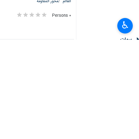
♿︎
سنة إلى الوراء".
وقال قبلان في بيانٍ له اليوم الأحد، أن
العليا، فلا ردع بلا حرب، والحرب هنا إنقاذ
وتوجّه المفتي الجعفري الممتاز في لبنان،
وقتال المقاومة من أجل لبنان يلزمها بحم
وتابع، أنّ "أيّ تصعيدٍ إسرائيلي سيكون
الوطنية وشراكته التاريخية ومصالح طوائ
لبنان بوجه أطماع "تل أبيب" لا من تاريخ