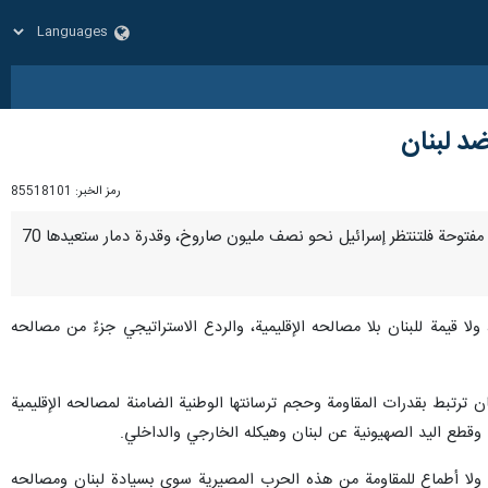
د لبنان
رمز الخبر:
85518101