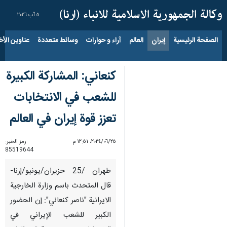
٥ آب ٢٠٢٦
الصفحة الرئيسية
إيران
العالم
آراء و حوارات
وسائط متعددة
عناوين الأخب
کنعاني: المشاركة الكبيرة
للشعب في الانتخابات
تعزز قوة إيران في العالم
٢٥‏/٠٦‏/٢٠٢٤، ١٢:٥١ م
رمز الخبر:
85519644
طهران /25 حزيران/يونيو/إرنا-
قال المتحدث باسم وزارة الخارجية
الايرانية "ناصر كنعاني": إن الحضور
الكبير للشعب الإيراني في