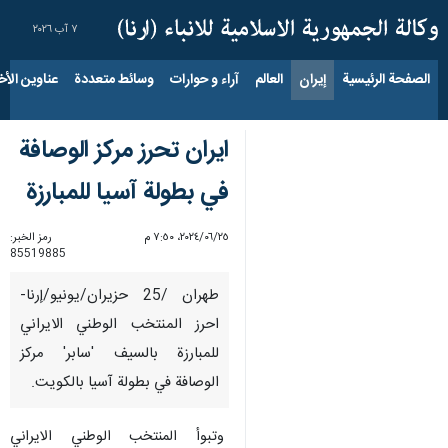
٧ آب ٢٠٢٦
الصفحة الرئيسية
إيران
العالم
آراء و حوارات
وسائط متعددة
عناوين الأخب
ايران تحرز مركز الوصافة
في بطولة آسیا للمبارزة
٢٥‏/٠٦‏/٢٠٢٤، ٧:٥٠ م
رمز الخبر:
85519885
طهران /25 حزيران/يونيو/إرنا-
احرز المنتخب الوطني الايراني
للمبارزة بالسيف 'سابر' مركز
الوصافة في بطولة آسیا بالکویت.
وتبوأ المنتخب الوطني الايراني