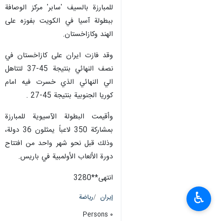
للمبارزة بالسيف 'سابر' مركز الوصافة
ببطولة آسیا في الکویت بفوزه على
الهند وكازاخستان.
وقد فازت ايران علی کازاخستان في
نصف النهائي بنتیجة 45-37 لتتاهل
الي النهائي الذي خسرت فيه امام
كوريا الجنوبية بنتیجة 45-27 .
وأقیمت البطولة الآسيوية للمبارزة
بمشاركة 350 لاعباً يمثلون 36 دولة،
وذلك قبل نحو شهر واحد من افتتاح
دورة الألعاب الأولمبية في باريس.
انتهی**3280
♿︎
إيران
رياضة
٠ Persons