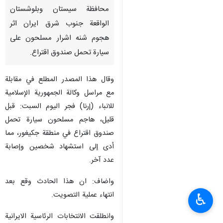
زاهدان/ 29 حزيران/يونيو/ارنا-
اعلن مصدر مطلع عن استشهاد
شخصين في منطقة جكيغور جنوب
محافظة سيستان وبلوشستان
الواقعة جنوب شرق ايران اثر
هجوم شنه اشرار مسلحون على
سيارة تحمل صندوق اقتراع.
وقال هذا المصدر المطلع في مقابلة
مع مراسل وكالة الجمهورية الإسلامية
للانباء (إرنا) فجر اليوم السبت: قبل
قليل، هاجم مسلحون سيارة تحمل
♿︎
صندوق اقتراع في منطقة جكيغور، مما
أدى إلى استشهاد شخصين وإصابة