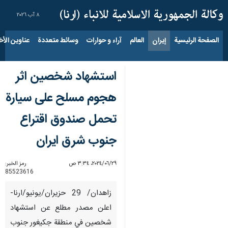
٨ آب ٢٠٢٦
الصفحة الرئيسية
إيران
العالم
آراء و حوارات
وسائط متعددة
عناوين الأخب
استشهاد شخصين اثر
هجوم مسلح على سيارة
تحمل صندوق اقتراع
جنوب شرق ايران
٢٩‏/٠٦‏/٢٠٢٤، ٣:٣٤ ص
رمز الخبر:
85523616