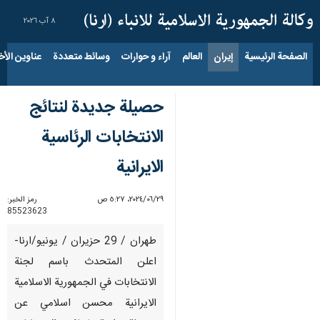
٨ آب ٢٠٢٦
الصفحة الرئيسية
إيران
العالم
آراء و حوارات
وسائط متعددة
عناوين الأخب
حصيلة جديدة لنتائج
الانتخابات الرئاسية
الايرانية
٢٩‏/٠٦‏/٢٠٢٤، ٥:٢٧ ص
رمز الخبر:
85523623
طهران / 29 حزيران / يونيو/ارنا-
اعلن المتحدث باسم لجنة
الانتخابات في الجمهورية الاسلامية
الايرانية محسن اسلامي عن