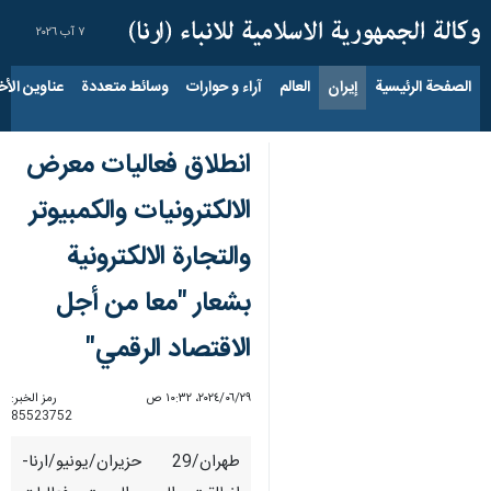
٧ آب ٢٠٢٦
الصفحة الرئيسية
إيران
العالم
آراء و حوارات
وسائط متعددة
عناوين الأخب
انطلاق فعاليات معرض
الالكترونيات والكمبيوتر
والتجارة الالكترونية
بشعار "معا من أجل
الاقتصاد الرقمي"
٢٩‏/٠٦‏/٢٠٢٤، ١٠:٣٢ ص
رمز الخبر:
85523752
طهران/29 حزيران/يونيو/ارنا-