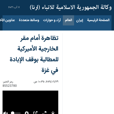
٧ آب ٢٠٢٦
الصفحة الرئيسية
إيران
العالم
آراء و حوارات
وسائط متعددة
عناوين الأخب
تظاهرة أمام مقر
الخارجية الأميركية
للمطالبة بوقف الإبادة
في غزة
٢٩‏/٠٦‏/٢٠٢٤، ١٠:٣٥ ص
رمز الخبر:
85523780